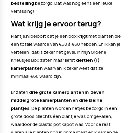
bestelling
bezorgd. Dat was nog eens een leuke
verrassing!
Wat krijg je ervoor terug?
Plantje.nl belooft dat je een box krijgt met planten die
een totale waarde van €50 à €60 hebben. En ik kan je
vertellen: dat is zeker het geval. In mijn Groene
Kneusjes Box zaten maar liefst
dertien (!)
kamerplanten
waarvan ik zeker weet dat ze
minimaal €60 waard zijn.
Er zaten
drie grote kamerplanten
in,
zeven
middelgrote kamerplanten
en
drie kleine
plantjes
. De planten worden netjes bezorgd in een
grote doos. Slechts één plantje was omgevallen,
waardoor de plastic pot kapot was. Voor de rest
waren alle planten nog in prima staat en kwamen ze