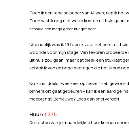
T
oen
ik een rebelse puber van 14 was, riep ik het w
Toen wist ik nog niet welke kosten uit huis gaan m
bepaald een mega groot budget hebt.
Uiteindelijk was ik 19 toen ik voor het eerst uit 
woonde voor mijn stage. Van tevoren probeerde ik
uit huis zou gaan, maar dat bleek een stuk lastiger
schrok ik van de hoge bedragen die het Nibud no
Nu ik inmiddels twee keer op mezelf heb gewoond –
binnenkort gaat gebeuren – kan ik een aardige i
meebrengt. Benieuwd? Lees dan snel verder!
Huur:
€375
De kosten van je maandelijkse huur kunnen enorm v