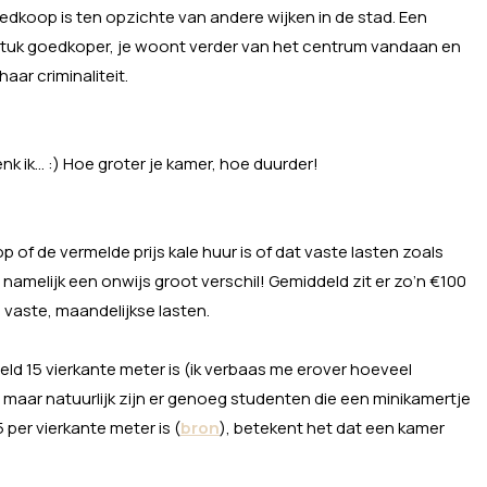
goedkoop is ten opzichte van andere wijken in de stad. Een
een stuk goedkoper, je woont verder van het centrum vandaan en
aar criminaliteit.
denk ik… :) Hoe groter je kamer, hoe duurder!
p of de vermelde prijs kale huur is of dat vaste lasten zoals
is namelijk een onwijs groot verschil! Gemiddeld zit er zo’n €100
e vaste, maandelijkse lasten.
d 15 vierkante meter is (ik verbaas me erover hoeveel
 maar natuurlijk zijn er genoeg studenten die een minikamertje
per vierkante meter is (
bron
), betekent het dat een kamer