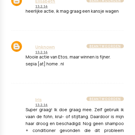
Elisabeth
BEANTWOORDEN
13.2.16
heerlijke actie, ik mag graag een kansje wagen
Unknown
BEANTWOORDEN
13.2.16
Mooie actie van Etos, maar winnen is fijner.
sepia [at] home . nl
Iris
BEANTWOORDEN
13.2.16
Super graag! Ik doe graag mee. Zelf gebruik ik
vaan de fohn, krul- of stijltang. Daardoor is mijn
haar droog en beschadigd. Nog geen shampoo
+ conditioner gevonden die dit probleem