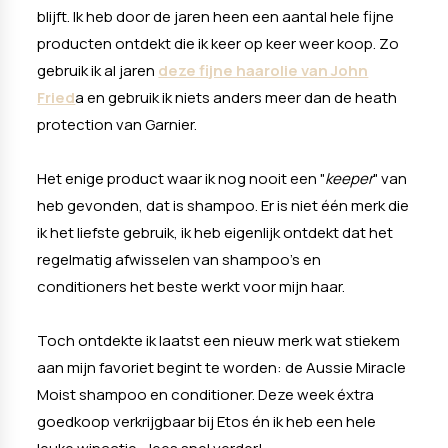
blijft. Ik heb door de jaren heen een aantal hele fijne
producten ontdekt die ik keer op keer weer koop. Zo
gebruik ik al jaren
deze fijne haarolie van John
Fried
a en gebruik ik niets anders meer dan de heath
protection van Garnier.
Het enige product waar ik nog nooit een "
keeper
" van
heb gevonden, dat is shampoo. Er is niet één merk die
ik het liefste gebruik, ik heb eigenlijk ontdekt dat het
regelmatig afwisselen van shampoo's en
conditioners het beste werkt voor mijn haar.
Toch ontdekte ik laatst een nieuw merk wat stiekem
aan mijn favoriet begint te worden: de Aussie Miracle
Moist shampoo en conditioner. Deze week éxtra
goedkoop verkrijgbaar bij Etos én ik heb een hele