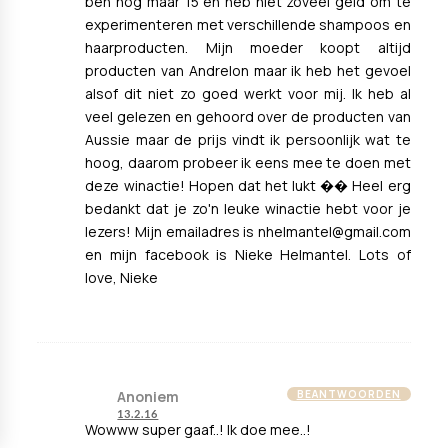
ben nog maar 15 en heb niet zoveel geld om te
experimenteren met verschillende shampoos en
haarproducten. Mijn moeder koopt altijd
producten van Andrelon maar ik heb het gevoel
alsof dit niet zo goed werkt voor mij. Ik heb al
veel gelezen en gehoord over de producten van
Aussie maar de prijs vindt ik persoonlijk wat te
hoog, daarom probeer ik eens mee te doen met
deze winactie! Hopen dat het lukt �� Heel erg
bedankt dat je zo'n leuke winactie hebt voor je
lezers! Mijn emailadres is nhelmantel@gmail.com
en mijn facebook is Nieke Helmantel. Lots of
love, Nieke
Anoniem
BEANTWOORDEN
13.2.16
Wowww super gaaf..! Ik doe mee..!