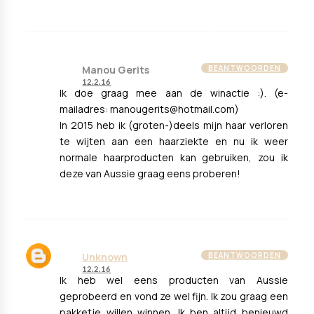
Manou Gerits
BEANTWOORDEN
12.2.16
Ik doe graag mee aan de winactie :). (e-
mailadres: manougerits@hotmail.com)
In 2015 heb ik (groten-)deels mijn haar verloren
te wijten aan een haarziekte en nu ik weer
normale haarproducten kan gebruiken, zou ik
deze van Aussie graag eens proberen!
Unknown
BEANTWOORDEN
12.2.16
Ik heb wel eens producten van Aussie
geprobeerd en vond ze wel fijn. Ik zou graag een
pakketje willen winnen. Ik ben altijd benieuwd