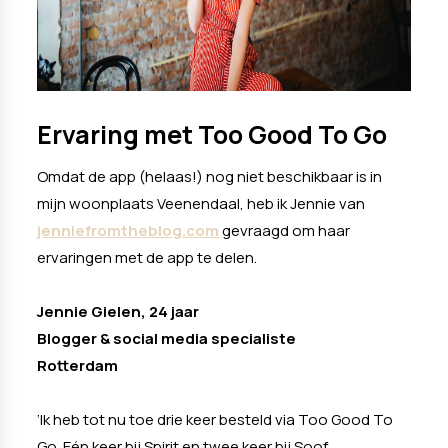
Ervaring met Too Good To Go
Omdat de app (helaas!) nog niet beschikbaar is in
mijn woonplaats Veenendaal, heb ik Jennie van
jenniefromtheblog.com
gevraagd om haar
ervaringen met de app te delen.
Jennie Gielen, 24 jaar
Blogger & social media specialiste
Rotterdam
‘Ik heb tot nu toe drie keer besteld via Too Good To
Go. Eén keer bij Spirit en twee keer bij Soof